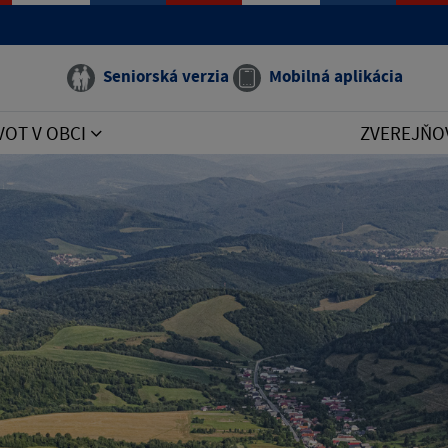
Seniorská verzia
Mobilná aplikácia
VOT V OBCI
ZVEREJŇO