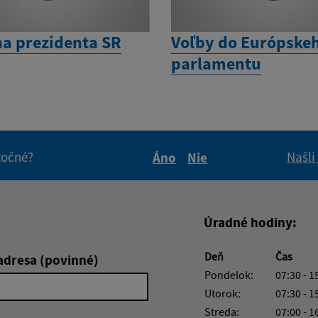
na prezidenta SR
Voľby do Európske
parlamentu
itočné?
Našli
Áno
Nie
Boli tieto informácie pre 
Boli tieto informáci
Úradné hodiny:
Deň
Čas
adresa (povinné)
Pondelok:
07:30 - 1
Utorok:
07:30 - 1
Streda:
07:00 - 1