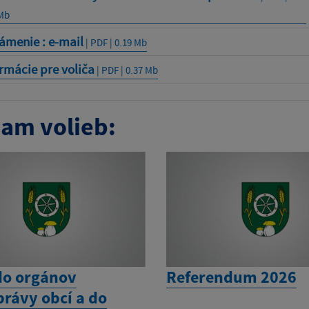
 Mb
ámenie : e-mail
| PDF | 0.19 Mb
rmácie pre voliča
| PDF | 0.37 Mb
am volieb:
do orgánov
Referendum 2026
rávy obcí a do