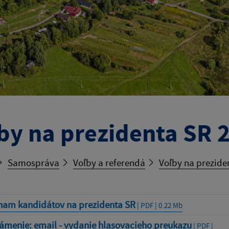
by na prezidenta SR 
Samospráva
Voľby a referendá
Voľby na prezide
nam kandidátov na prezidenta SR
| PDF | 0.22 Mb
ámenie: email - vydanie hlasovacieho preukazu
| PDF |