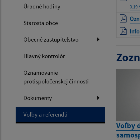
Úradné hodiny
0.19
Ozn
Starosta obce
Info
Obecné zastupiteľstvo
Zozn
Hlavný kontrolór
Oznamovanie
protispoločenskej činnosti
Dokumenty
Voľby a referendá
Voľby 
samosp