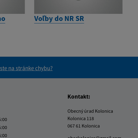
ho
Voľby do NR SR
 ste na stránke chybu?
vás užitočné?
e pre vás užitočné?
Kontakt:
Obecný úrad Kolonica
Kolonica 118
5:00
067 61 Kolonica
5:00
6:00
obeckolonica@gmail.com