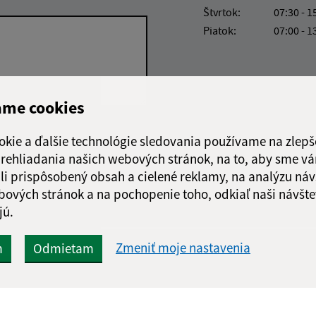
Štvrtok:
07:30 - 1
Piatok:
07:00 - 1
ame cookies
Google reCaptcha Response
Odoslať správu
okie a ďalšie technológie sledovania používame na zlepš
 prehliadania našich webových stránok, na to, aby sme v
li prispôsobený obsah a cielené reklamy, na analýzu náv
bových stránok a na pochopenie toho, odkiaľ naši návšte
jú.
Zmeniť moje nastavenia
m
Odmietam