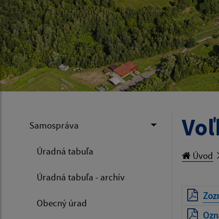
Voľ
Samospráva
Úradná tabuľa
Úvod
Úradná tabuľa - archív
Zoz
Obecný úrad
Ozn