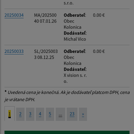
s.r.o.
20250034
MA/202500
Odberateľ
:
0.00 €
40 07.01.26
Obec
Kolonica
Dodávateľ
:
Michal Vico
20250033
SL/2025003
Odberateľ
:
0.00 €
3 08.12.25
Obec
Kolonica
Dodávateľ
:
X vision s. r.
o.
*
Uvedená cena je konečná. Ak je dodávateľ platcom DPH, cena
je vrátane DPH.
1
2
3
4
5
...
23
»