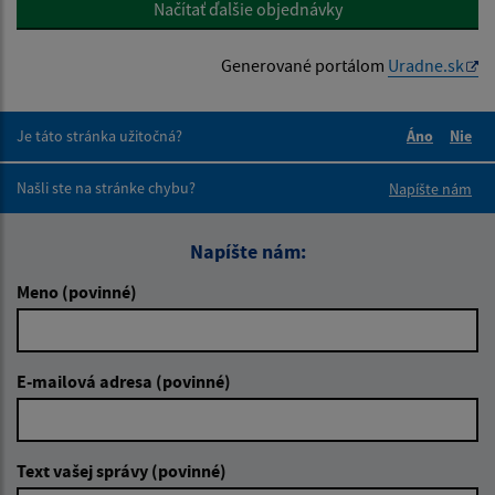
Načítať ďalšie objednávky
Generované portálom
Uradne.sk
Je táto stránka užitočná?
Áno
Nie
Boli tieto 
Boli 
Našli ste na stránke chybu?
Napíšte nám
Napíšte nám:
Meno (povinné)
E-mailová adresa (povinné)
Text vašej správy (povinné)