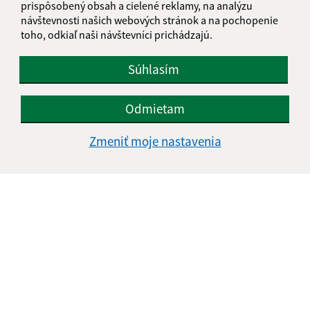
prispôsobený obsah a cielené reklamy, na analýzu
Štvrtok:
07:30 - 15:00
návštevnosti našich webových stránok a na pochopenie
Piatok:
07:00 - 13:00
toho, odkiaľ naši návštevníci prichádzajú.
Kontakt:
Súhlasím
Obecný úrad Kolonica
Kolonica 118
Odmietam
067 61 Kolonica
Zmeniť moje nastavenia
obeckolonica@gmail.com
+421 57 769 23 74
IČO: 00323161