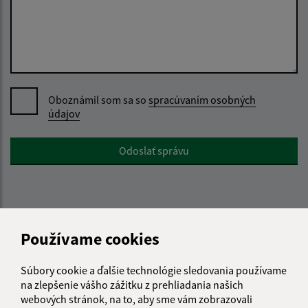
Oboznámil som sa so
spracúvaním osobných
údajov
Google reCaptcha Response
Odoslať správu
Úradné hodiny:
Používame cookies
Deň
Čas
Pondelok:
07:30 - 15:00
Súbory cookie a ďalšie technológie sledovania používame
Utorok:
07:30 - 15:00
na zlepšenie vášho zážitku z prehliadania našich
Streda:
07:00 - 16:00
webových stránok, na to, aby sme vám zobrazovali