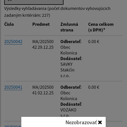
Výsledky vyhľadávania (počet dokumentov vyhovujúcich
zadaným kritériám: 227)
Typ dátumu:
Číslo
Predmet
Zmluvná
Cena celkom
strana
(s DPH)*
Dátum od:
20250042
MA/202500
Odberateľ
:
0.00 €
42 29.12.25
Obec
Kolonica
Dátum do:
Dodávateľ
:
SAVKY
Stakčín
Suma od:
s.r.o.
20250041
MA/202500
Odberateľ
:
0.00 €
41 02.12.25
Obec
Suma do:
Kolonica
Dodávateľ
:
VOZAKO
s.r.o.
Filtrovať
Reset
Nezobrazovať