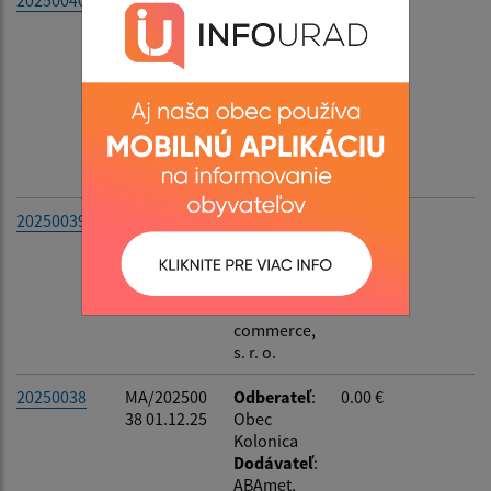
20250040
MA/202500
Odberateľ
:
0.00 €
40 10.12.25
Obec
Kolonica
Dodávateľ
:
Ing.
Katarína
Gerbocová
-
MARCOMP
20250039
MA/202500
Odberateľ
:
0.00 €
39 08.12.25
Obec
Kolonica
Dodávateľ
:
B-
commerce,
s. r. o.
20250038
MA/202500
Odberateľ
:
0.00 €
38 01.12.25
Obec
Kolonica
Dodávateľ
:
ABAmet,