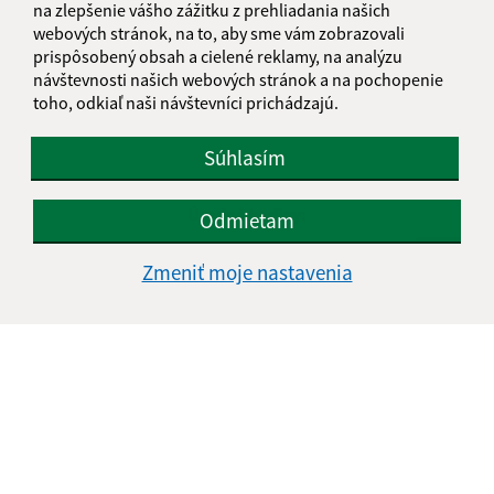
na zlepšenie vášho zážitku z prehliadania našich
Oboznámil som sa so
spracúvaním osobných
webových stránok, na to, aby sme vám zobrazovali
údajov
prispôsobený obsah a cielené reklamy, na analýzu
návštevnosti našich webových stránok a na pochopenie
Google reCaptcha Response
toho, odkiaľ naši návštevníci prichádzajú.
Odoslať správu
Súhlasím
Úradné hodiny:
Odmietam
Deň
Čas
Zmeniť moje nastavenia
Pondelok:
07:30 - 15:00
Utorok:
07:30 - 15:00
Streda:
07:00 - 16:00
Štvrtok:
07:30 - 15:00
Piatok:
07:00 - 13:00
Kontakt:
Obecný úrad Kolonica