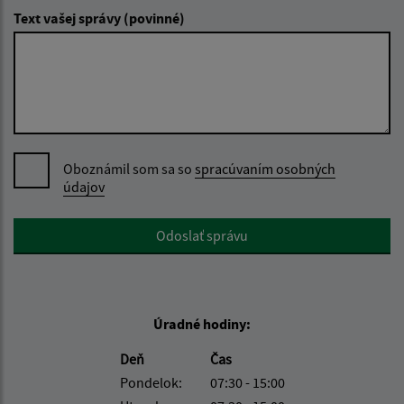
Text vašej správy (povinné)
Oboznámil som sa so
spracúvaním osobných
údajov
Google reCaptcha Response
Odoslať správu
Úradné hodiny:
Deň
Čas
Pondelok:
07:30 - 15:00