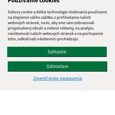
Používame cookies
Súbory cookie a ďalšie technológie sledovania používame
na zlepšenie vášho zážitku z prehliadania našich
webových stránok, na to, aby sme vám zobrazovali
prispôsobený obsah a cielené reklamy, na analýzu
návštevnosti našich webových stránok a na pochopenie
toho, odkiaľ naši návštevníci prichádzajú.
Súhlasím
Informácie o stránke:
Odmietam
Vyhlásenie o prístupnosti
Autorské práva
Zmeniť moje nastavenia
Ochrana osobných údajov
Navigácia:
Vytlačiť aktuálnu stránku
Mapa stránok
Cookies