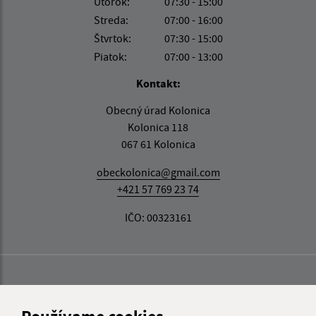
Utorok:
07:30 - 15:00
Streda:
07:00 - 16:00
Štvrtok:
07:30 - 15:00
Piatok:
07:00 - 13:00
Kontakt:
Obecný úrad Kolonica
Kolonica 118
067 61 Kolonica
obeckolonica@gmail.com
+421 57 769 23 74
IČO: 00323161