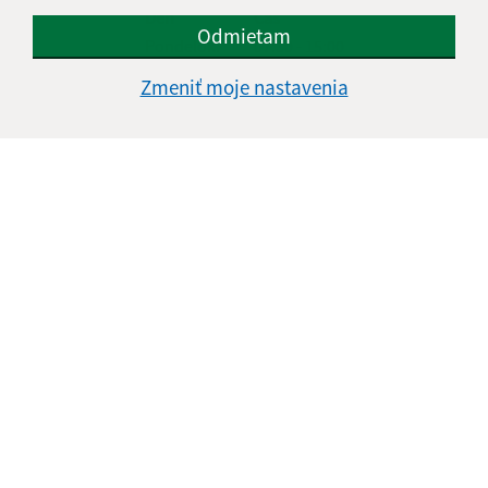
Deň
Čas
Odmietam
Pondelok:
07:30 - 15:00
Utorok:
07:30 - 15:00
Zmeniť moje nastavenia
Streda:
07:00 - 16:00
Štvrtok:
07:30 - 15:00
Piatok:
07:00 - 13:00
Kontakt:
Obecný úrad Kolonica
Kolonica 118
067 61 Kolonica
obeckolonica@gmail.com
+421 57 769 23 74
IČO: 00323161