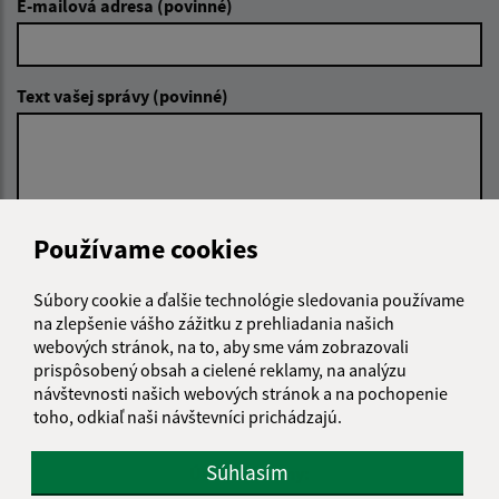
E-mailová adresa (povinné)
Text vašej správy (povinné)
Používame cookies
Oboznámil som sa so
spracúvaním osobných
Súbory cookie a ďalšie technológie sledovania používame
údajov
na zlepšenie vášho zážitku z prehliadania našich
webových stránok, na to, aby sme vám zobrazovali
Google reCaptcha Response
Odoslať správu
prispôsobený obsah a cielené reklamy, na analýzu
návštevnosti našich webových stránok a na pochopenie
toho, odkiaľ naši návštevníci prichádzajú.
Súhlasím
Úradné hodiny: