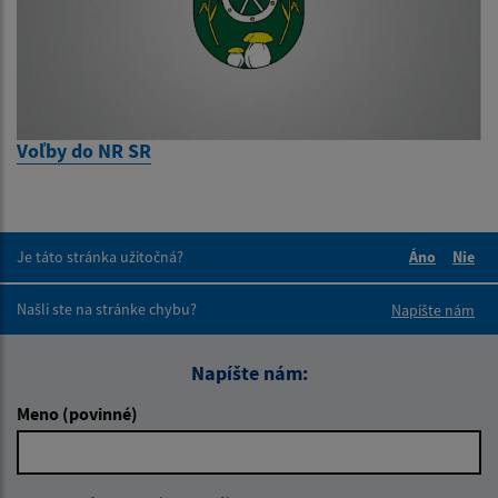
Voľby do NR SR
Je táto stránka užitočná?
Áno
Nie
Boli tieto 
Boli 
Našli ste na stránke chybu?
Napíšte nám
Napíšte nám:
Meno (povinné)