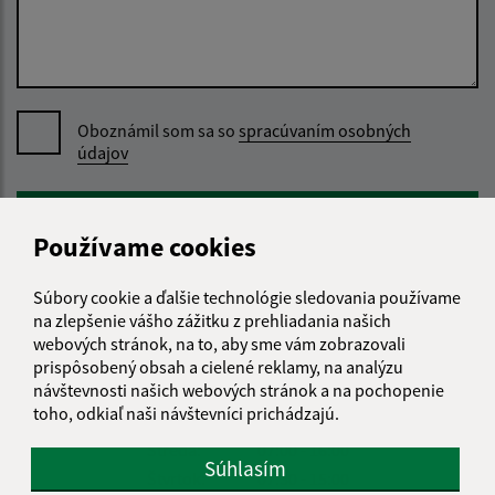
Oboznámil som sa so
spracúvaním osobných
údajov
Google reCaptcha Response
Odoslať správu
Používame cookies
Súbory cookie a ďalšie technológie sledovania používame
na zlepšenie vášho zážitku z prehliadania našich
Úradné hodiny:
webových stránok, na to, aby sme vám zobrazovali
Deň
Čas
prispôsobený obsah a cielené reklamy, na analýzu
návštevnosti našich webových stránok a na pochopenie
Pondelok:
07:30 - 15:00
toho, odkiaľ naši návštevníci prichádzajú.
Utorok:
07:30 - 15:00
Streda:
07:00 - 16:00
Súhlasím
Štvrtok:
07:30 - 15:00