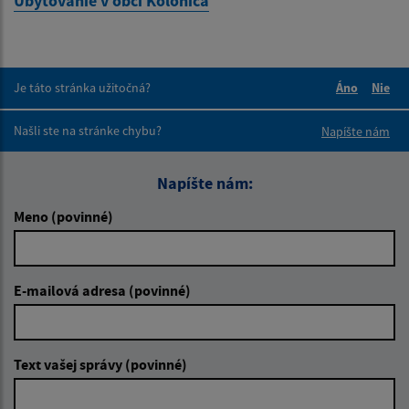
Ubytovanie v obci Kolonica
Je táto stránka užitočná?
Áno
Nie
Boli tieto 
Boli 
Našli ste na stránke chybu?
Napíšte nám
Napíšte nám:
Meno (povinné)
E-mailová adresa (povinné)
Text vašej správy (povinné)