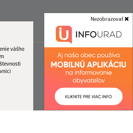
Nezobrazovať
enie vášho
ám
števnosti
vníci