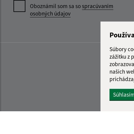
Oboznámil som sa so
spracúvaním
osobných údajov
Použív
Súbory co
zážitku z
zobrazova
našich we
prichádza
Súhlasí