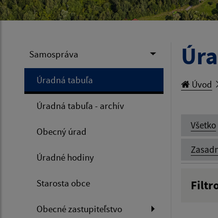
Úra
Samospráva
Úradná tabuľa
Úvod
Úradná tabuľa - archív
Všetko
Obecný úrad
Zasadn
Úradné hodiny
Starosta obce
Filtr
Názov
Obecné zastupiteľstvo