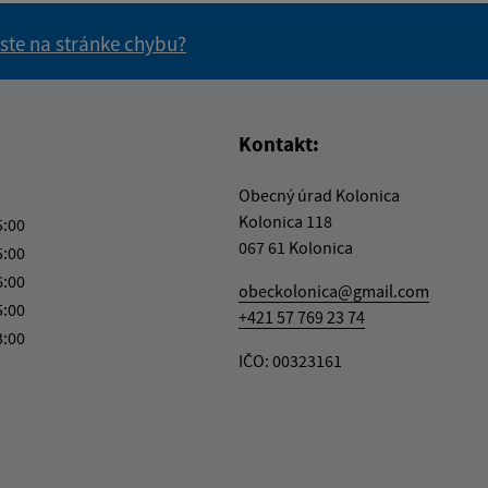
 ste na stránke chybu?
vás užitočné?
e pre vás užitočné?
Kontakt:
Obecný úrad Kolonica
Kolonica 118
5:00
067 61 Kolonica
5:00
6:00
obeckolonica@gmail.com
5:00
+421 57 769 23 74
3:00
IČO: 00323161