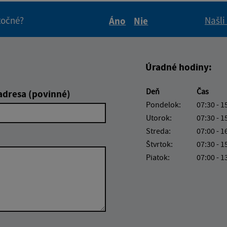
itočné?
Našli
Áno
Nie
Boli tieto informácie pre 
Boli tieto informáci
Úradné hodiny:
Deň
Čas
adresa (povinné)
Pondelok:
07:30 - 1
Utorok:
07:30 - 1
Streda:
07:00 - 1
Štvrtok:
07:30 - 1
Piatok:
07:00 - 1