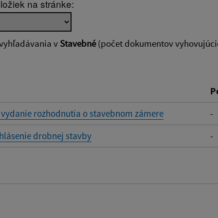
ložiek na stránke:
zverejnenia do:
 vyhľadávania v
Stavebné
(počet dokumentov vyhovujúcic
ovať
P
o vydanie rozhodnutia o stavebnom zámere
-
hlásenie drobnej stavby
-