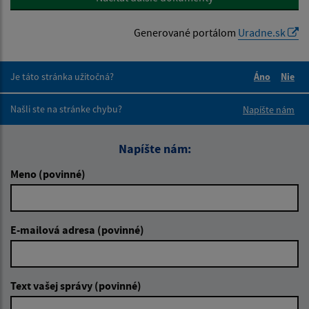
Generované portálom
Uradne.sk
Je táto stránka užitočná?
Áno
Nie
Boli tieto 
Boli 
Našli ste na stránke chybu?
Napíšte nám
Napíšte nám:
Meno (povinné)
E-mailová adresa (povinné)
Text vašej správy (povinné)