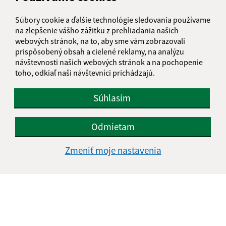
Štvrtok:
07:30 - 15:00
Piatok:
07:00 - 13:00
Súbory cookie a ďalšie technológie sledovania používame
na zlepšenie vášho zážitku z prehliadania našich
Kontakt:
webových stránok, na to, aby sme vám zobrazovali
prispôsobený obsah a cielené reklamy, na analýzu
Obecný úrad Kolonica
návštevnosti našich webových stránok a na pochopenie
Kolonica 118
toho, odkiaľ naši návštevníci prichádzajú.
067 61 Kolonica
obeckolonica@gmail.com
Súhlasím
+421 57 769 23 74
Odmietam
IČO: 00323161
Zmeniť moje nastavenia