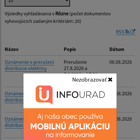
Výsledky vyhľadávania v
Rôzne
(počet dokumentov
Dátum zverejnenia od:
vyhovujúcich zadaným kritériám: 20)
RSS
Dátum zverejnenia do:
Názov
Popis
Dátum
Oznámenie o prerušení
Prerušenie
06.08.2026
distribúcie elektriny
27.8.2026 a
Filtrovať
Reset
7.9.2026 od 7:30 -
Nezobrazovať
17:30
Oznámenie o prerušení
Prerušenie
06.08.2026
distribúcie elektriny
27.8.2026 od 7:30 -
17:30
Oznámenie o prerušení
Prerušenie
06.08.2026
distribúcie elektriny
25.8.2026 od 8:20 -
16:00