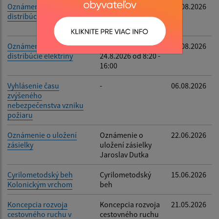
Oznámenie o prerušení
Prerušenie
06.08.2026
distribúcie elektriny
24.8.2026 od 8:20 -
16:00
Oznámenie o prerušení
Prerušenie
06.08.2026
distribúcie elektriny
24.8.2026 od 8:20 -
16:00
Vyhlásenie času
-
06.08.2026
zvýšeného
nebezpečenstva vzniku
požiaru
Oznámenie o uložení
Oznámenie o
22.06.2026
zásielky
uložení zásielky
Jaroslav Dutka
Cyrilometodský beh
Cyrilometodský
15.06.2026
Kolonickým vrchom
beh
Koncepcia rozvoja
Koncepcia rozvoja
21.05.2026
cestovného ruchu v
cestovného ruchu