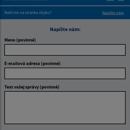
Boli tieto 
Boli 
Našli ste na stránke chybu?
Napíšte nám
Napíšte nám:
Meno (povinné)
E-mailová adresa (povinné)
Text vašej správy (povinné)