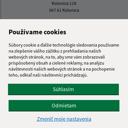
Kolonica 118
067 61 Kolonica
obeckolonica@gmail.com
+421 57 769 23 74
Používame cookies
IČO: 00323161
Súbory cookie a ďalšie technológie sledovania používame
na zlepšenie vášho zážitku z prehliadania našich
webových stránok, na to, aby sme vám zobrazovali
prispôsobený obsah a cielené reklamy, na analýzu
návštevnosti našich webových stránok a na pochopenie
toho, odkiaľ naši návštevníci prichádzajú.
Súhlasím
Odmietam
Zmeniť moje nastavenia