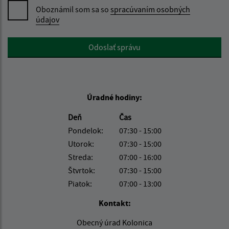
Oboznámil som sa so
spracúvaním osobných
údajov
Google reCaptcha Response
Odoslať správu
Úradné hodiny:
Deň
Čas
Pondelok:
07:30 - 15:00
Utorok:
07:30 - 15:00
Streda:
07:00 - 16:00
Štvrtok:
07:30 - 15:00
Piatok:
07:00 - 13:00
Kontakt:
Obecný úrad Kolonica