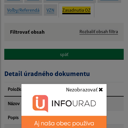
Voľby/Referendá
VZN
Zasadnutia OZ
Filtrovať obsah
Rozbaliť obsah filtra
Názov:
späť
Popis:
Detail úradného dokumentu
Dátum zverejnenia od:
Nezobrazovať
Položka
Informácia
Dátum zverejnenia do:
Názov
Uznesenie 13.3.2026
Popis
Filtrovať
Reset