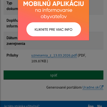
Typ
Zasadnutia OZ
dokumentu
Doplňujúce
informácie
Dátum
23.03.2026
zverejnenia
Prílohy
uznesenia_z_13.03.2026.pdf
(PDF,
109.87KB )
späť
Generované portálom
Uradne.sk
Je táto stránka užitočná?
Áno
Nie