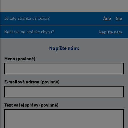
Je táto stránka užitočná?
Áno
Nie
Boli tieto
Boli
Našli ste na stránke chybu?
Napíšte nám
Napíšte nám:
Meno (povinné)
E-mailová adresa (povinné)
Text vašej správy (povinné)