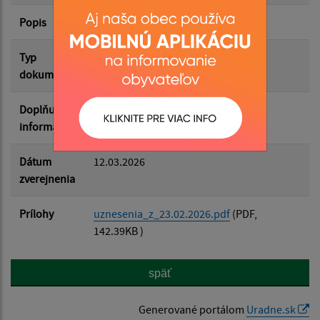
Popis
Filtrovať
Reset
Typ
Zasadnutia OZ
dokumentu
Doplňujúce
informácie
Dátum
12.03.2026
zverejnenia
Prílohy
uznesenia_z_23.02.2026.pdf
(PDF,
142.39KB )
späť
Generované portálom
Uradne.sk