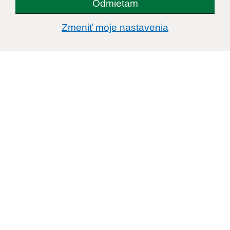
Odmietam
Zmeniť moje nastavenia
Informácie o stránke:
Vyhlásenie o prístupnosti
Autorské práva
Ochrana osobných údajov
Navigácia:
Vytlačiť aktuálnu stránku
Mapa stránok
Cookies
Rýchle odkazy:
Aktuality