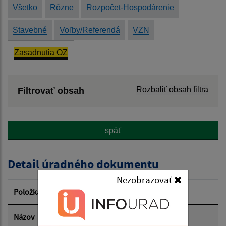
Všetko
Rôzne
Rozpočet-Hospodárenie
Stavebné
Voľby/Referendá
VZN
Zasadnutia OZ
Rozbaliť obsah filtra
Filtrovať obsah
Názov:
späť
Popis:
Detail úradného dokumentu
Dátum zverejnenia od:
Nezobrazovať
Položka
Informácia
Dátum zverejnenia do:
Názov
Uznesenie 23.02.2026